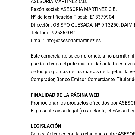
ASESORIA MARTINEZ C.B.
Razón social: ASESORIA MARTINEZ C.B.
Nº de Identificación Fiscal: E13379904
Dirección: OBISPO QUESADA, Nº 9 13250, DAIM
Teléfono: 926854041
Email: info@asesoriamartinez.es
Este comerciante se compromete a no permitir nin
pueda o tenga el potencial de dañar la buena vol
de los programas de las marcas de tarjetas: la ve
Comprador, Banco Emisor, Comerciante, Titular de 
FINALIDAD DE LA PÁGINA WEB
Promocionar los productos ofrecidos por ASESOR
El presente aviso legal (en adelante, el «Aviso Leg
LEGISLACIÓN
Con carácter general las relaciones entre ASESOR